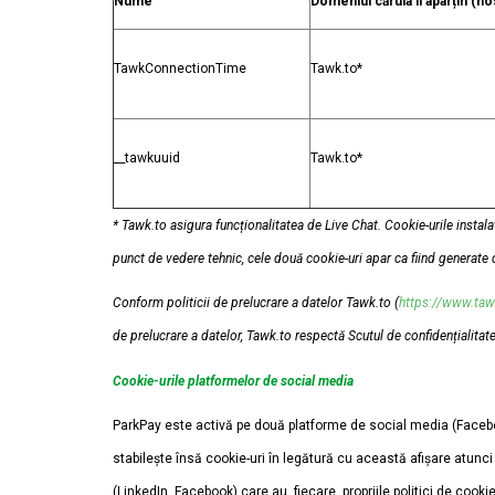
Nume
Domeniul căruia îi aparțin (h
TawkConnectionTime
Tawk.to*
__tawkuuid
Tawk.to*
* Tawk.to asigura funcționalitatea de Live Chat. Cookie-urile instalat
punct de vedere tehnic, cele două cookie-uri apar ca fiind generat
Conform politicii de prelucrare a datelor Tawk.to (
https://www.tawk
de prelucrare a datelor, Tawk.to respectă Scutul de confidențialitate
Cookie-urile platformelor de social media
ParkPay este activă pe două platforme de social media (Facebook
stabilește însă cookie-uri în legătură cu această afișare atunci 
(LinkedIn, Facebook) care au, fiecare, propriile politici de cooki