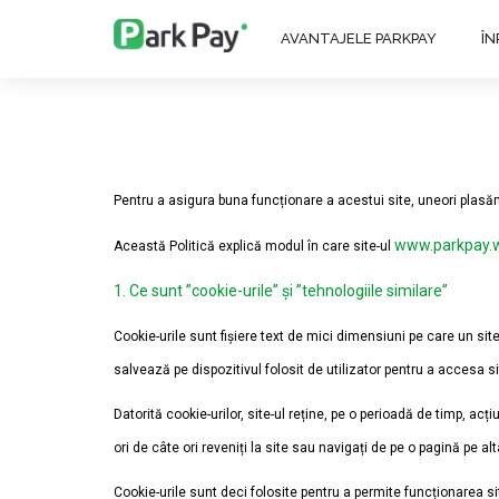
AVANTAJELE PARKPAY
Î
Pentru a asigura buna funcționare a acestui site, uneori plasă
www.parkpay.
Această Politică explică modul în care site-ul
1. Ce sunt ”cookie-urile” și ”tehnologiile similare”
Cookie-urile sunt fișiere text de mici dimensiuni pe care un site 
salvează pe dispozitivul folosit de utilizator pentru a accesa sit
Datorită cookie-urilor, site-ul reține, pe o perioadă de timp, acț
ori de câte ori reveniți la site sau navigați de pe o pagină pe alt
Cookie-urile sunt deci folosite pentru a permite funcționarea sit