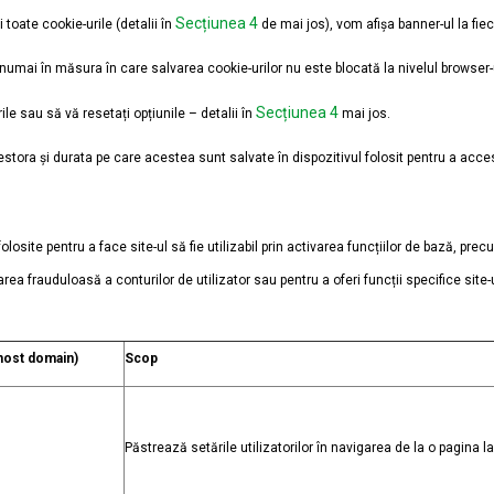
Secțiunea 4
 toate cookie-urile (detalii în
de mai jos), vom afișa banner-ul la fiec
numai în măsura în care salvarea cookie-urilor nu este blocată la nivelul browser-ulu
Secțiunea 4
le sau să vă resetați opțiunile – detalii în
mai jos.
cestora și durata pe care acestea sunt salvate în dispozitivul folosit pentru a acces
osite pentru a face site-ul să fie utilizabil prin activarea funcțiilor de bază, prec
rea frauduloasă a conturilor de utilizator sau pentru a oferi funcții specifice site
(host domain)
Scop
Păstrează setările utilizatorilor în navigarea de la o pagina la