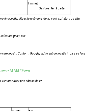
1 minut
Sesiune; Terță parte
ovin aceștia, site-urile web de unde au venit vizitatorii pe site,
colectate găsiți aici:
n care locuiți. Conform Google, indiferent de locația în care se face
answer/181881?hl=ro
.
 vizitator doar prin adresa de IP.