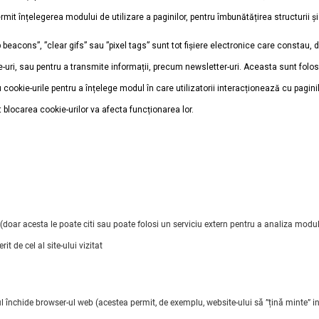
it înțelegerea modului de utilizare a paginilor, pentru îmbunătățirea structurii și 
 beacons”, ”clear gifs” sau ”pixel tags” sunt tot fișiere electronice care constau, 
ri, sau pentru a transmite informații, precum newsletter-uri. Aceasta sunt folosit
cu cookie-urile pentru a înțelege modul în care utilizatorii interacționează cu pagini
 blocarea cookie-urilor va afecta funcționarea lor.
 (doar acesta le poate citi sau poate folosi un serviciu extern pentru a analiza modul î
 de cel al site-ului vizitat
ul închide browser-ul web (acestea permit, de exemplu, website-ului să ”țină minte” i