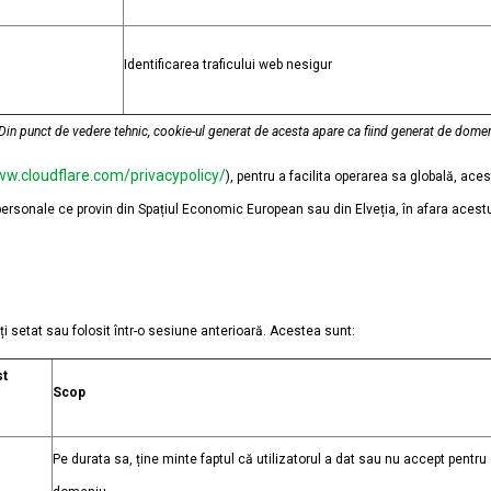
Identificarea traficului web nesigur
 Din punct de vedere tehnic, cookie-ul generat de acesta apare ca fiind generat de dome
ww.cloudflare.com/privacypolicy/
), pentru a facilita operarea sa globală, ace
 personale ce provin din Spațiul Economic European sau din Elveția, în afara aces
ți setat sau folosit într-o sesiune anterioară. Acestea sunt:
st
Scop
Pe durata sa, ține minte faptul că utilizatorul a dat sau nu accept pentr