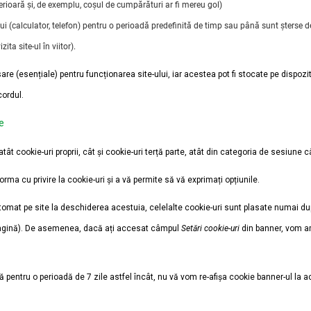
terioară și, de exemplu, coșul de cumpărături ar fi mereu gol)
ui (calculator, telefon) pentru o perioadă predefinită de timp sau până sunt șterse d
ita site-ul în viitor).
e (esențiale) pentru funcționarea site-ului, iar acestea pot fi stocate pe dispozitiv
cordul.
re
ât cookie-uri proprii, cât și cookie-uri terță parte, atât din categoria de sesiune 
rma cu privire la cookie-uri și a vă permite să vă exprimați opțiunile.
utomat pe site la deschiderea acestuia, celelalte cookie-uri sunt plasate numai du
 pagină). De asemenea, dacă ați accesat câmpul
Setări cookie-uri
din banner, vom am
 pentru o perioadă de 7 zile astfel încât, nu vă vom re-afișa cookie banner-ul la a