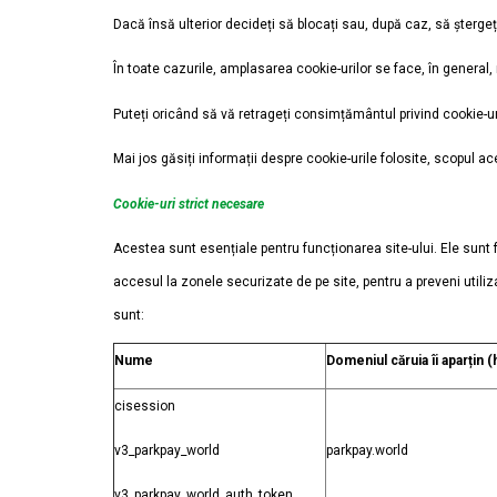
Dacă însă ulterior decideți să blocați sau, după caz, să ștergeți
În toate cazurile, amplasarea cookie-urilor se face, în general, 
Puteți oricând să vă retrageți consimțământul privind cookie-uri
Mai jos găsiți informații despre cookie-urile folosite, scopul a
Cookie-uri strict necesare
Acestea sunt esențiale pentru funcționarea site-ului. Ele sunt fol
accesul la zonele securizate de pe site, pentru a preveni utiliza
sunt:
Nume
Domeniul căruia îi aparțin 
cisession
v3_parkpay_world
parkpay.world
v3_parkpay_world_auth_token