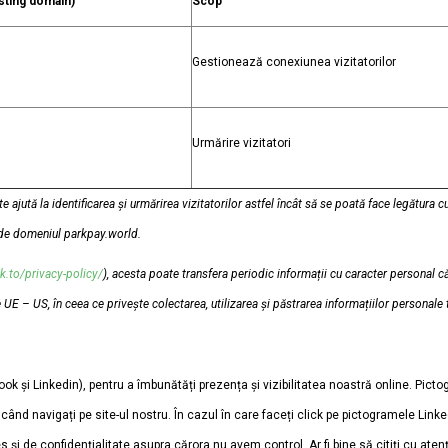
osting domain)
Scop
Gestionează conexiunea vizitatorilor
Urmărire vizitatori
e ajută la identificarea și urmărirea vizitatorilor astfel încât să se poată face legătura c
e de domeniul parkpay.world.
.to/privacy-policy/
), acesta poate transfera periodic informații cu caracter personal căt
 UE – US, în ceea ce privește colectarea, utilizarea și păstrarea informațiilor personale 
 și Linkedin), pentru a îmbunătăți prezența și vizibilitatea noastră online. Pictog
când navigați pe site-ul nostru. În cazul în care faceți click pe pictogramele Linke
es și de confidențialitate asupra cărora nu avem control. Ar fi bine să citiți cu aten