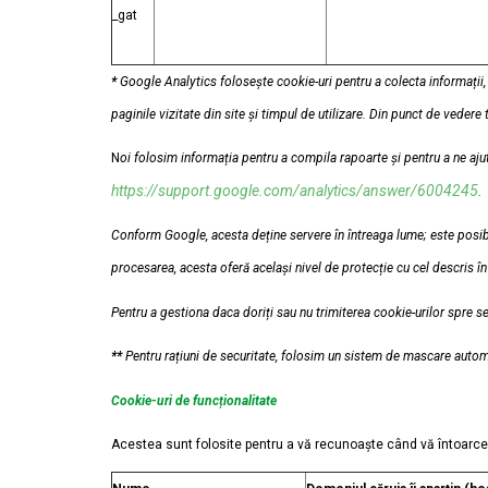
_gat
*
Google Analytics folosește cookie-uri pentru a colecta informații, î
paginile vizitate din site și timpul de utilizare. Din punct de veder
N
oi folosim informația pentru a compila rapoarte și pentru a ne ajut
https://support.google.com/analytics/answer/6004245
.
Conform Google, acesta deține servere în întreaga lume; este posibil 
procesarea, acesta oferă același nivel de protecție cu cel descris în
Pentru a gestiona daca doriți sau nu trimiterea cookie-urilor spre s
**
Pentru rațiuni de securitate, folosim un sistem de mascare automat
Cookie-uri de funcționalitate
Acestea sunt folosite pentru a vă recunoaște când vă întoarceț