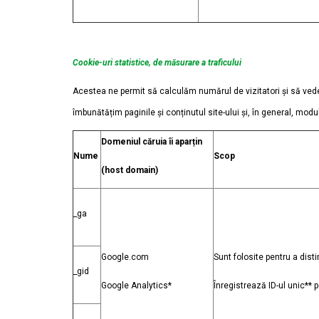
Cookie-uri statistice, de măsurare a traficului
Acestea ne permit să calculăm numărul de vizitatori și să vede
îmbunătățim paginile și conținutul site-ului și, în general, mod
Domeniul căruia îi aparțin
Nume
Scop
(host domain)
_ga
Google.com
Sunt folosite pentru a disti
_gid
Google Analytics*
Înregistrează ID-ul unic** 