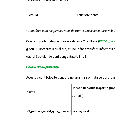
__cfduid
Cloudflare.com*
*Cloudflare.com asigură serviciul de optimizare și securitate web.
https://w
Conform politicii de prelucrare a datelor Cloudflare (
globului. Conform Cloudflare, atunci când transferă informații
cadrul Scutului de confidențialitate UE - US.
Cookie-uri de preferințe
Acestea sunt folosite pentru a ne aminti informații pe care le-a
Domeniul căruia îi aparțin (ho
Nume
domain)
v3_parkpay_world_gdpr_consent
parkpay.world