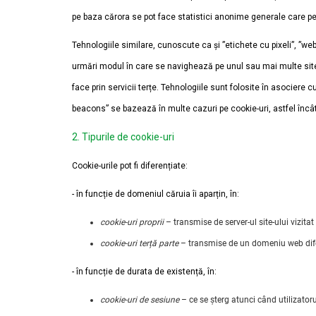
pe baza cărora se pot face statistici anonime generale care perm
Tehnologiile similare, cunoscute ca și ”etichete cu pixeli”, ”web
urmări modul în care se navighează pe unul sau mai multe site-u
face prin servicii terțe. Tehnologiile sunt folosite în asociere 
beacons” se bazează în multe cazuri pe cookie-uri, astfel încât
2. Tipurile de cookie-uri
Cookie-urile pot fi diferențiate:
- în funcție de domeniul căruia îi aparțin, în:
cookie-uri proprii
– transmise de server-ul site-ului vizitat
cookie-uri terță parte
– transmise de un domeniu web diferit
- în funcție de durata de existență, în:
cookie-uri de sesiune
– ce se șterg atunci când utilizator