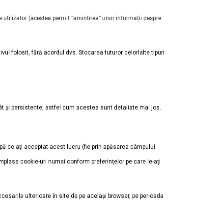
e utilizator (acestea permit ”amintirea” unor informații despre
ul folosit, fără acordul dvs. Stocarea tuturor celorlalte tipuri
cât și persistente, astfel cum acestea sunt detaliate mai jos.
pă ce ați acceptat acest lucru (fie prin apăsarea câmpului
plasa cookie-uri numai conform preferințelor pe care le-ați
ccesările ulterioare în site de pe același browser, pe perioada