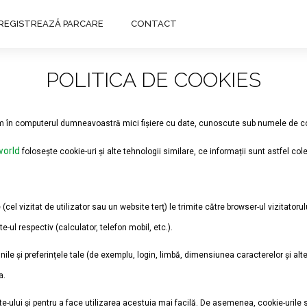
NREGISTREAZĂ PARCARE
CONTACT
POLITICA DE COOKIES
m în computerul dumneavoastră mici fișiere cu date, cunoscute sub numele de cooki
world
folosește cookie-uri și alte tehnologii similare, ce informații sunt astfel col
(cel vizitat de utilizator sau un website terț) le trimite către browser-ul vizitatoru
e-ul respectiv (calculator, telefon mobil, etc.).
iunile și preferințele tale (de exemplu, login, limbă, dimensiunea caracterelor și alte
a.
e-ului și pentru a face utilizarea acestuia mai facilă. De asemenea, cookie-urile su