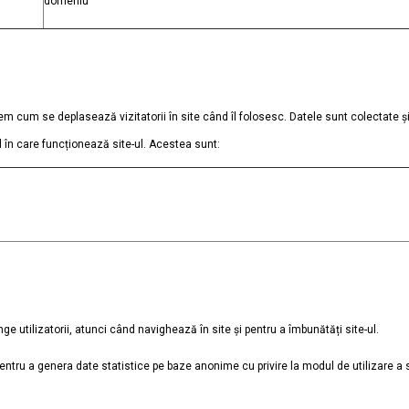
domeniu
m cum se deplasează vizitatorii în site când îl folosesc. Datele sunt colectate ș
ul în care funcționează site-ul. Acestea sunt:
nge utilizatorii, atunci când navighează în site și pentru a îmbunătăți site-ul.
pentru a genera date statistice pe baze anonime cu privire la modul de utilizare a s