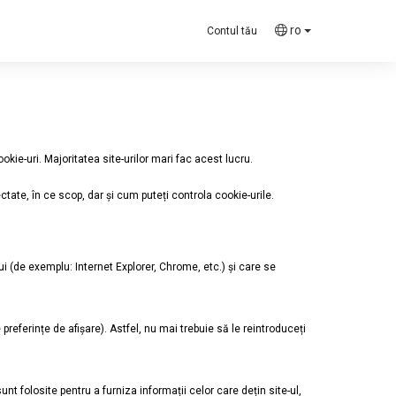
ro
Contul tău
e-uri. Majoritatea site-urilor mari fac acest lucru.
ectate, în ce scop, dar și cum puteți controla cookie-urile.
lui (de exemplu: Internet Explorer, Chrome, etc.) și care se
 preferințe de afișare). Astfel, nu mai trebuie să le reintroduceți
nt folosite pentru a furniza informații celor care dețin site-ul,