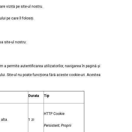
are vizită pe site-ul nostru.
i pe care îl folosiți.
a site-ul nostru:
um a permite autentificarea utilizatorilor, navigarea în pagină şi
-ului. Site-ul nu poate funcționa fără aceste cookie-uri. Acestea
Durata
Tip
HTTP Cookie
 alta.
1 zi
Persistent; Proprii