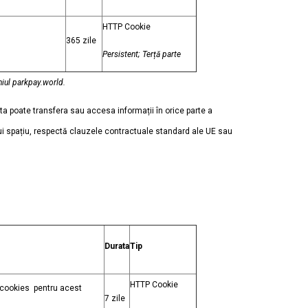
HTTP Cookie
365 zile
Persistent; Terță parte
niul parkpay.world.
sta poate transfera sau accesa informații în orice parte a
tui spațiu, respectă clauzele contractuale standard ale UE sau
Durata
Tip
HTTP Cookie
u cookies pentru acest
7 zile