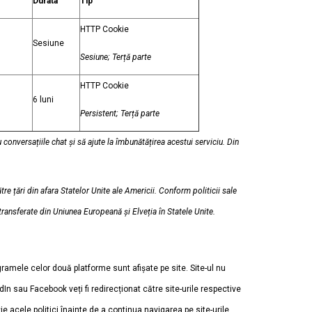
Durata
Tip
HTTP Cookie
Sesiune
Sesiune; Terță parte
HTTP Cookie
6 luni
Persistent; Terță parte
u conversațiile chat și să ajute la îmbunătățirea acestui serviciu. Din
re țări din afara Statelor Unite ale Americii. Conform politicii sale
transferate din Uniunea Europeană și Elveția în Statele Unite.
ramele celor două platforme sunt afișate pe site. Site-ul nu
dIn sau Facebook veți fi redirecționat către site-urile respective
ție acele politici înainte de a continua navigarea pe site-urile