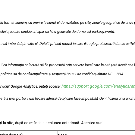
n format anonim, cu privire la numărul de vizitatori pe site, zonele geografice de unde pr
e tehnic, aceste cookie-uri apar ca fiind generate de domeniul parkpay.world.
a să îmbunătățim site-ul. Detalii privind modul în care Google prelucrează datele astfel 
ca informația colectată să fie procesată prin servere localizate în altă țară decât cea î
 politica sa de confidențialitate și respectă Scutul de confidențialitate UE – SUA.
https://support.google.com/analytics/
erviciul Google Analytics, puteți accesa:
ă a unei porțiuni din fiecare adresă de IP, care face imposibilă identificarea unui anumit
i la site, după ce ați închis sesiunea anterioară. Acestea sunt: