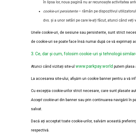
în lipsa lor, noua pagină nu ar recunoaște activitatea an
cookie-uri persistente
– rămân pe dispozitivul utilizatorul
dvs. și a unor setări pe care le-ați făcut, atunci când veți viz
Unele cookie-uri, de sesiune sau persistente, sunt strict necesar
de cookie-uri se poate face însă numai după ce vă exprimați a
3. Ce, dar și cum, folosim cookie-uri și tehnologii simila
www.parkpay.world
Atunci când vizitați site-ul
putem plasa at
La accesarea site-ului, afișăm un cookie banner pentru a vă info
Cu excepția cookie-urilor strict necesare, care sunt plasate a
Accept cookie-uri
din banner sau prin continuarea navigării în
salvat.
Dacă ați acceptat toate cookie-urilor, salvăm această preferință
respectivă.