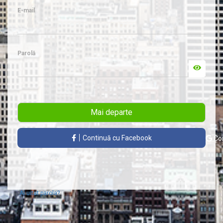
E-mail
Parolă
Mai departe
Continuă cu Facebook
Con
Ai uitat parola?