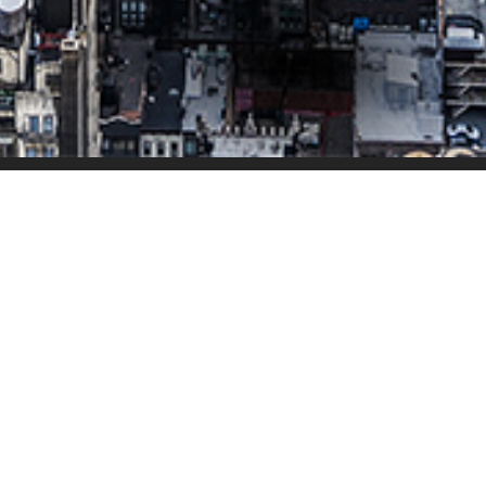
Suntem aici pentru tine
Cum funcționează ParkPay
Înregistrează parcare
Contact
Întrebări frecvente