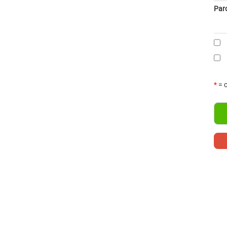
Par
*
= c