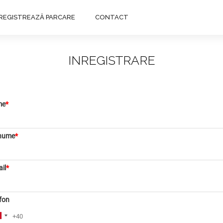
NREGISTREAZĂ PARCARE
CONTACT
INREGISTRARE
me
*
nume
*
il
*
fon