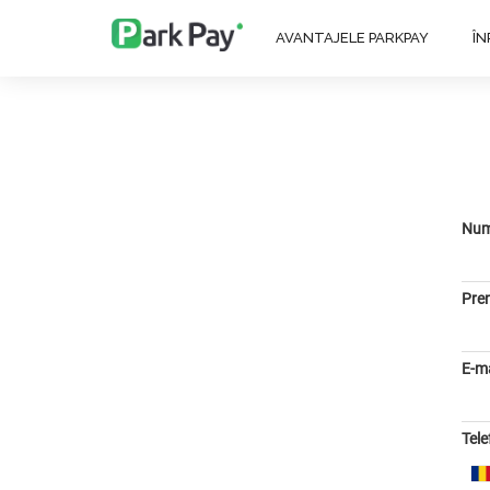
AVANTAJELE PARKPAY
Î
Nu
Pre
E-ma
Tele