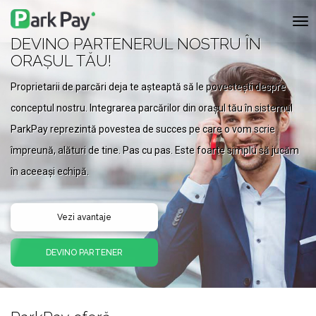
Co
nav
DEVINO PARTENERUL NOSTRU ÎN
ORAȘUL TĂU!
Proprietarii de parcări deja te așteaptă să le povestești despre
conceptul nostru. Integrarea parcărilor din orașul tău în sistemul
ParkPay reprezintă povestea de succes pe care o vom scrie
împreună, alături de tine. Pas cu pas. Este foarte simplu să jucăm
în aceeași echipă.
Vezi avantaje
DEVINO PARTENER